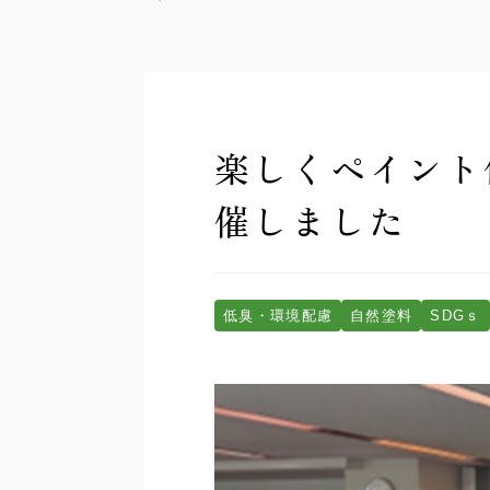
楽しくペイント
催しました
低臭・環境配慮
自然塗料
SDGｓ