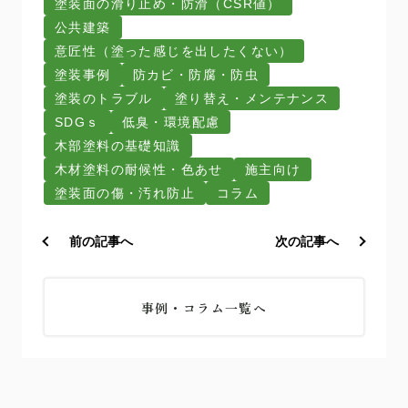
塗装面の滑り止め・防滑（CSR値）
公共建築
意匠性（塗った感じを出したくない）
塗装事例
防カビ・防腐・防虫
塗装のトラブル
塗り替え・メンテナンス
SDGｓ
低臭・環境配慮
木部塗料の基礎知識
木材塗料の耐候性・色あせ
施主向け
塗装面の傷・汚れ防止
コラム
前の記事へ
次の記事へ
事例・コラム一覧へ