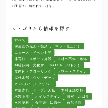
の子育てに追われています。
カテゴリから情報を探す
すべて
塗装面の光沢・艶消し（マット仕上げ）
ニュース・イベント等
体育館・スポーツ施設
木材の不燃・難燃
神社仏閣・文化財
VATON（バトン）
屋内床・フローリング
ソワードステイン
屋外木部・ウッドデッキ
MOKリバ（モクリバ）
木製家具・テーブル天板
木材保護塗料
木製食器
オイルステイン
浴室・水回り
水性塗料
食品衛生法適合
自然塗料