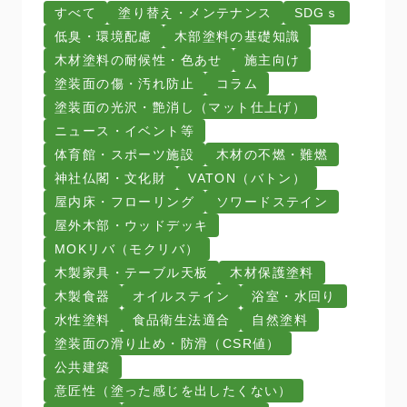
すべて
塗り替え・メンテナンス
SDGｓ
低臭・環境配慮
木部塗料の基礎知識
木材塗料の耐候性・色あせ
施主向け
塗装面の傷・汚れ防止
コラム
塗装面の光沢・艶消し（マット仕上げ）
ニュース・イベント等
体育館・スポーツ施設
木材の不燃・難燃
神社仏閣・文化財
VATON（バトン）
屋内床・フローリング
ソワードステイン
屋外木部・ウッドデッキ
MOKリバ（モクリバ）
木製家具・テーブル天板
木材保護塗料
木製食器
オイルステイン
浴室・水回り
水性塗料
食品衛生法適合
自然塗料
塗装面の滑り止め・防滑（CSR値）
公共建築
意匠性（塗った感じを出したくない）