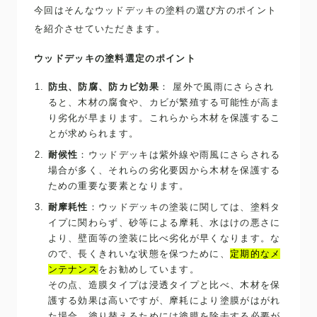
今回はそんなウッドデッキの塗料の選び方のポイント
を紹介させていただきます。
ウッドデッキの塗料選定のポイント
防虫、防腐、防カビ効果
： 屋外で風雨にさらされ
ると、木材の腐食や、カビが繁殖する可能性が高ま
り劣化が早まります。これらから木材を保護するこ
とが求められます。
耐候性
：ウッドデッキは紫外線や雨風にさらされる
場合が多く、それらの劣化要因から木材を保護する
ための重要な要素となります。
耐摩耗性
：ウッドデッキの塗装に関しては、塗料タ
イプに関わらず、砂等による摩耗、水はけの悪さに
より、壁面等の塗装に比べ劣化が早くなります。な
ので、長くきれいな状態を保つために、
定期的なメ
ンテナンス
をお勧めしています。
その点、造膜タイプは浸透タイプと比べ、木材を保
護する効果は高いですが、摩耗により塗膜がはがれ
た場合、塗り替えるためには塗膜を除去する必要が