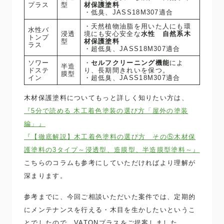
プラス
型
材保護塗料
・低臭、JASS18M307適合
・天然植物油脂を用いた人にも環
水性バ
浸透
境にも安心安全な
水性 自然系木
トンプ
型
材保護塗料
ラス
・超低臭、JASS18M307適合
ソワー
・
セルフクリーニング機能
によ
半造
ドステ
り、長期間きれいを保つ。
膜型
イン
・超低臭、JASS18M307適合
木材保護塗料についてもっと詳しく知りたい方は、
『5分で読める 木工着色塗装の選び方「屋外の塗装
編」』
『【徹底解説】木工着色塗料の選び方 その⑤木材保
護塗料の3タイプ～浸透型、造膜型、半造膜型塗料～』
こちらのコラムも参考にしていただければより理解が
深まります。
参考までに、今回ご相談いただいた案件では、定期的
にメンテナンスを行える・木目を生かしたいというこ
とでしたので、VATONプラスをご提案しました。