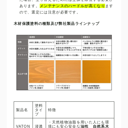
あります。
メンテナンスのハードルが高くなり
ます
ので、選定には注意が必要です。
木材保護塗料の種類及び弊社製品ラインナップ
塗料
製品名
タイ
特徴
プ
・天然植物油脂を用いた人にも環
VATON
浸透
境にも安心安全な
油性 自然系木