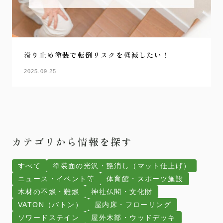
滑り止め塗装で転倒リスクを軽減したい！
2025.09.25
カテゴリから情報を探す
すべて
塗装面の光沢・艶消し（マット仕上げ）
ニュース・イベント等
体育館・スポーツ施設
木材の不燃・難燃
神社仏閣・文化財
VATON（バトン）
屋内床・フローリング
ソワードステイン
屋外木部・ウッドデッキ