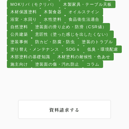
MOKリバ（モクリバ）
木製家具・テーブル天板
木材保護塗料
木製食器
オイルステイン
浴室・水回り
水性塗料
食品衛生法適合
自然塗料
塗装面の滑り止め・防滑（CSR値）
公共建築
意匠性（塗った感じを出したくない）
塗装事例
防カビ・防腐・防虫
塗装のトラブル
塗り替え・メンテナンス
SDGｓ
低臭・環境配慮
木部塗料の基礎知識
木材塗料の耐候性・色あせ
施主向け
塗装面の傷・汚れ防止
コラム
資料請求する