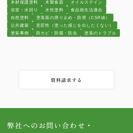
木材保護塗料
木製食器
オイルステイン
浴室・水回り
水性塗料
食品衛生法適合
自然塗料
塗装面の滑り止め・防滑（CSR値）
公共建築
意匠性（塗った感じを出したくない）
塗装事例
防カビ・防腐・防虫
塗装のトラブル
資料請求する
弊社へのお問い合わせ・