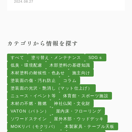
2024.08.27
カテゴリから情報を探す
すべて
塗り替え・メンテナンス
SDGｓ
低臭・環境配慮
木部塗料の基礎知識
木材塗料の耐候性・色あせ
施主向け
塗装面の傷・汚れ防止
コラム
塗装面の光沢・艶消し（マット仕上げ）
ニュース・イベント等
体育館・スポーツ施設
木材の不燃・難燃
神社仏閣・文化財
VATON（バトン）
屋内床・フローリング
ソワードステイン
屋外木部・ウッドデッキ
MOKリバ（モクリバ）
木製家具・テーブル天板