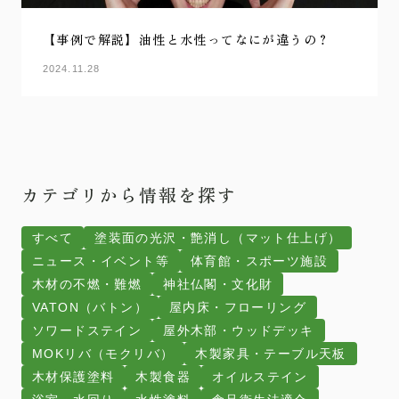
【事例で解説】油性と水性ってなにが違うの？
2024.11.28
カテゴリから情報を探す
すべて
塗装面の光沢・艶消し（マット仕上げ）
ニュース・イベント等
体育館・スポーツ施設
木材の不燃・難燃
神社仏閣・文化財
VATON（バトン）
屋内床・フローリング
ソワードステイン
屋外木部・ウッドデッキ
MOKリバ（モクリバ）
木製家具・テーブル天板
木材保護塗料
木製食器
オイルステイン