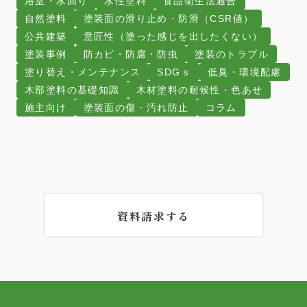
浴室・水回り
水性塗料
食品衛生法適合
自然塗料
塗装面の滑り止め・防滑（CSR値）
公共建築
意匠性（塗った感じを出したくない）
塗装事例
防カビ・防腐・防虫
塗装のトラブル
塗り替え・メンテナンス
SDGｓ
低臭・環境配慮
木部塗料の基礎知識
木材塗料の耐候性・色あせ
施主向け
塗装面の傷・汚れ防止
コラム
資料請求する