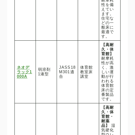
耐摩耗
性を備
えてい
ます。
住宅な
どの一
般床に
最適で
す。
【高耐
久・体
育館】
耐摩耗
性が高
ネオデ
JASS18
体育館
く、激
弱溶剤
ラック1
M301適
教室床
しい運
1液型
000A
合
講堂
動が行
われる
体育館
床の定
番製品
です。
【高耐
久・体
育館・
耐薬
品】
湿
気硬化
型ウレ