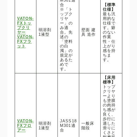
M301適
合
【標準
※「ト
仕様】
ップク
最も汎
VATON-
リヤ
用的な
FXトッ
ー」の
仕様で
プクリ
み適
す。癖
弱溶剤
壁面 建
ヤー
合。先
のない
1液型
具 造作
VATON-
述の
作業
FXフラ
「塗料
性・仕
ット
の白
上がり
濁」の
感を持
規定が
ちま
あるた
す。
めで
す。
【床用
標準】
トップ
クリヤ
ーより
も塗膜
の肉持
ち感が
良く、
歩行に
VATON-
JASS18
弱溶剤
一般床
適した
FXフロ
M301適
1液型
階段
滑りに
アー
合
くさと