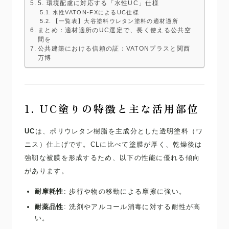
5. 環境配慮に対応する「水性UC」仕様
水性VATON-FXによるUC仕様
【一覧表】大谷塗料ウレタン塗料の適材適所
まとめ：適材適所のUC選定で、長く使える公共空
間を
公共建築における信頼の証：VATONプラスと関西
万博
1. UC塗りの特徴と主な活用部位
UC
は、ポリウレタン樹脂を主成分とした透明塗料（ワ
ニス）仕上げです。CLに比べて塗膜が厚く、乾燥後は
強靭な被膜を形成するため、以下の性能に優れる傾向
があります。
耐摩耗性
: 歩行や物の移動による摩擦に強い。
耐薬品性
: 洗剤やアルコール消毒に対する耐性が高
い。