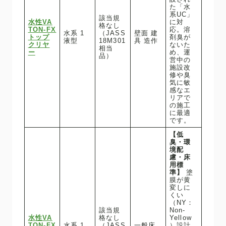
た「水
系UC」
該当規
水性VA
に対
格なし
TON-FX
応。溶
水系 1
（JASS
壁面 建
トップ
剤臭が
液型
18M301
具 造作
クリヤ
ないた
相当
ー
め、運
品）
営中の
施設改
修や臭
気に敏
感なエ
リアで
の施工
に最適
です。
【低
臭・環
境配
慮・床
用標
準】
塗
膜が黄
変しに
くい
（NY：
該当規
Non-
水性VA
格なし
Yellow
TON-FX
水系 1
（JASS
一般床
）設計