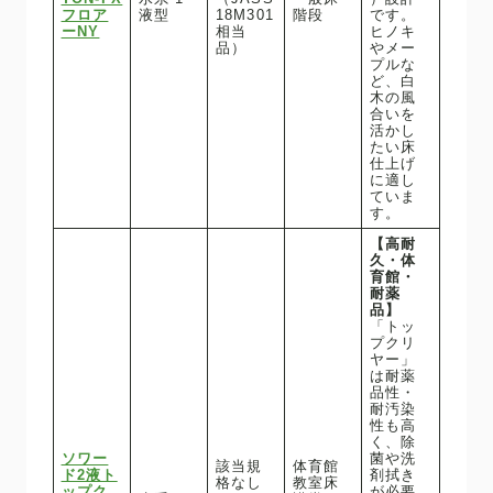
フロア
液型
18M301
階段
です。
ーNY
相当
ヒノキ
品）
やメー
プルな
ど、白
木の風
合いを
活かし
たい床
仕上げ
に適し
ていま
す。
【高耐
久・体
育館・
耐薬
品】
「トッ
プクリ
ヤー」
は耐薬
品性・
耐汚染
性も高
く、除
ソワー
菌や洗
該当規
体育館
ド2液ト
剤拭き
格なし
教室床
ップク
が必要