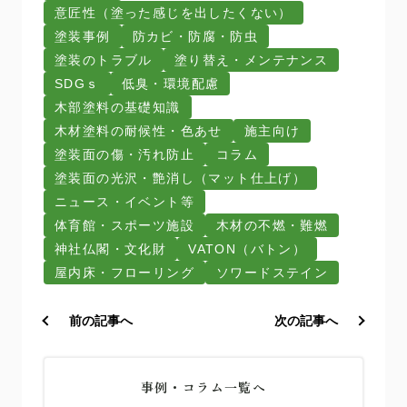
意匠性（塗った感じを出したくない）
塗装事例
防カビ・防腐・防虫
塗装のトラブル
塗り替え・メンテナンス
SDGｓ
低臭・環境配慮
木部塗料の基礎知識
木材塗料の耐候性・色あせ
施主向け
塗装面の傷・汚れ防止
コラム
塗装面の光沢・艶消し（マット仕上げ）
ニュース・イベント等
体育館・スポーツ施設
木材の不燃・難燃
神社仏閣・文化財
VATON（バトン）
屋内床・フローリング
ソワードステイン
前の記事へ
次の記事へ
事例・コラム一覧へ