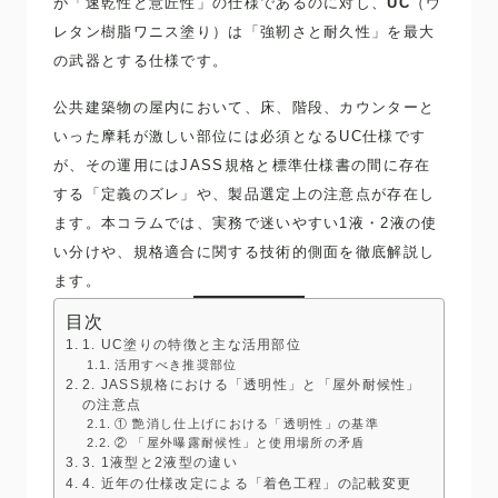
が「速乾性と意匠性」の仕様であるのに対し、
UC
（ウ
レタン樹脂ワニス塗り）は「強靭さと耐久性」を最大
の武器とする仕様です。
公共建築物の屋内において、床、階段、カウンターと
いった摩耗が激しい部位には必須となるUC仕様です
が、その運用にはJASS規格と標準仕様書の間に存在
する「定義のズレ」や、製品選定上の注意点が存在し
ます。本コラムでは、実務で迷いやすい1液・2液の使
い分けや、規格適合に関する技術的側面を徹底解説し
ます。
目次
1. UC塗りの特徴と主な活用部位
活用すべき推奨部位
2. JASS規格における「透明性」と「屋外耐候性」
の注意点
① 艶消し仕上げにおける「透明性」の基準
② 「屋外曝露耐候性」と使用場所の矛盾
3. 1液型と2液型の違い
4. 近年の仕様改定による「着色工程」の記載変更