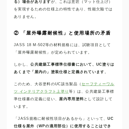
る）場合があります
が、これは意匠（マット仕上げ）
を実現するための仕様上の特性であり、性能欠陥では
ありません。
② 「屋外曝露耐候性」と使用場所の矛盾
JASS 18 M-502等の材料規格には、試験項目として
「屋外曝露耐候性」が定められています。
しかし、
公共建築工事標準仕様書において、UC塗りは
あくまで「屋内の」塗装仕様と定義されています
。
このため、大谷塗料のUC該当製品（
セーフティーワル
ツ インテリアクラフト上塗り
等）は、公共建築工事標
準仕様書の定義に従い、
屋内専用塗料
として設計して
います。
「JASS規格に耐候性項目があるから」といって、
UC
仕様を屋外（WPの適用部位）に使用することはでき