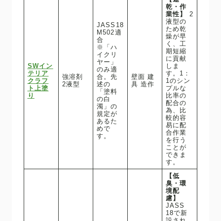
乾・作
業性】
2
液型の
JASS18
ため乾
M502適
燥が早
合
く、工
※「ハ
期短縮
イクリ
に貢献
ヤー」
SWイン
しま
のみ適
テリア
す。1：
強溶剤
合。先
壁面 建
クラフ
1のシン
2液型
述の
具 造作
ト上塗
プルな
「塗料
り
比率の
の白
配合の
濁」の
為、比
規定が
較的容
あるた
易に配
めで
合作業
す。
を行う
ことが
できま
す。
【低
臭・環
境配
慮】
JASS
18で新
設され