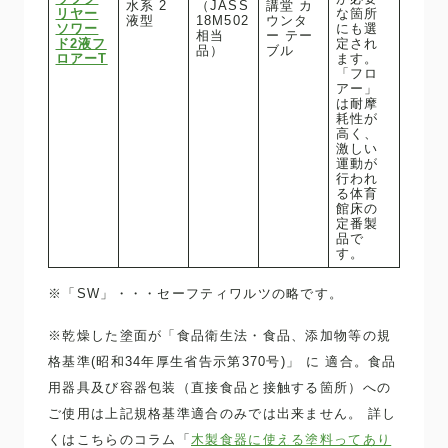
水系 2
（JASS
講堂 カ
リヤー
な箇所
液型
18M502
ウンタ
ソワー
にも選
相当
ー テー
ド2液フ
定され
品）
ブル
ロアーT
ます。
「フロ
アー」
は耐摩
耗性が
高く、
激しい
運動が
行われ
る体育
館床の
定番製
品で
す。
※「SW」・・・セーフティワルツの略です。
※乾燥した塗面が「食品衛生法・食品、添加物等の規
格基準(昭和34年厚生省告示第370号)」 に 適合。食品
用器具及び容器包装（直接食品と接触する箇所）への
ご使用は上記規格基準適合のみでは出来ません。 詳し
くはこちらのコラム「
木製食器に使える塗料ってあり