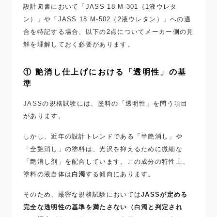
設計図書において「JASS 18 M-301（1液ウレタ
ン）」や「JASS 18 M-502（2液ウレタン）」への適
合を特記する場合、以下の2点についてメーカー側の見
解を理解しておく必要があります。
① 艶消し仕上げにおける「透明性」の基
準
JASSの規格試験には、塗料の「透明性」を問う項目
があります。
しかし、近年の設計トレンドである「半艶消し」や
「全艶消し」の塗料は、光沢を抑えるために微細な
「艶消し剤」を配合しています。この成分の特性上、
塗料の液自体は
白濁
する傾向にあります。
そのため、厳密な規格試験においては
JASSが定める
完全な透明性の基準を満たさない（白濁と判定され