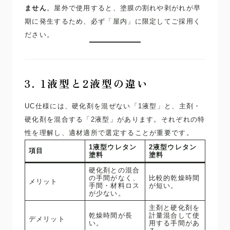
ません
。屋外で使用すると、塗膜の割れや剥がれが早
期に発生するため、必ず「屋内」に限定してご採用く
ださい。
3. 1液型と2液型の違い
UC仕様には、硬化剤を混ぜない「1液型」と、主剤・
硬化剤を混合する「2液型」があります。それぞれの特
性を理解し、適材適所で選定することが重要です。
1液型ウレタン
2液型ウレタン
項目
塗料
塗料
硬化剤との混合
の手間がなく、
比較的乾燥時間
メリット
手間・材料ロス
が短い。
が少ない。
主剤と硬化剤を
乾燥時間が長
計量混合して使
デメリット
い。
用する手間があ