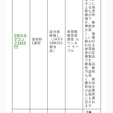
タンに
よる強
靭な塗
膜が特
徴で
す。耐
摩耗性
が高
該当規
体育館
く、激
SWネオ
格無し
教室床
しい運
デラッ
強溶剤
（JASS
講堂 カ
動が行
ク2020
1液型
18M301
ウンタ
われる
FF
相当
ー テー
体育館
品）
ブル
床の定
番製品
です。
耐薬品
性・耐
汚染性
も高
く、除
菌や洗
剤拭き
が必要
な箇所
にも選
定され
ます。
【速