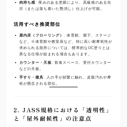
肉持ち感
: 厚みのある塗膜により、高級感のある光
沢（または落ち着いた艶消し）仕上げが可能。
活用すべき推奨部位
屋内床（フローリング）
: 体育館、廊下、ステージ
など。※体育館や教室床など、特に高い耐摩耗性が
求められる箇所については、標準的なUC塗りとは
異なる仕様が組まれる場合もあります。
カウンター・天板
: 飲食スペース、受付カウンター
などの天板。
手すり・建具
: 人の手が頻繁に触れ、皮脂汚れや摩
耗が懸念される部位。
2. JASS規格における「透明性」
と「屋外耐候性」の注意点