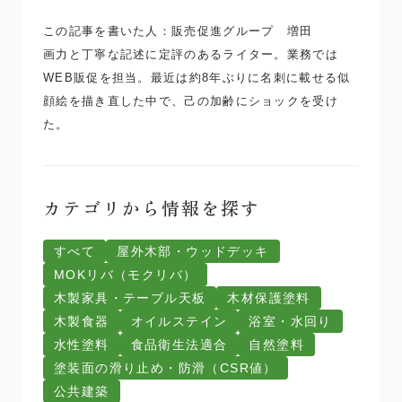
この記事を書いた人：販売促進グループ 増田
画力と丁寧な記述に定評のあるライター。業務では
WEB販促を担当。最近は約8年ぶりに名刺に載せる似
顔絵を描き直した中で、己の加齢にショックを受け
た。
カテゴリから情報を探す
すべて
屋外木部・ウッドデッキ
MOKリバ（モクリバ）
木製家具・テーブル天板
木材保護塗料
木製食器
オイルステイン
浴室・水回り
水性塗料
食品衛生法適合
自然塗料
塗装面の滑り止め・防滑（CSR値）
公共建築