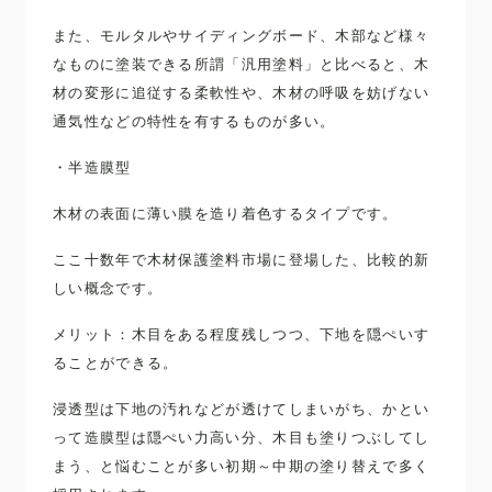
また、モルタルやサイディングボード、木部など様々
なものに塗装できる所謂「汎用塗料」と比べると、木
材の変形に追従する柔軟性や、木材の呼吸を妨げない
通気性などの特性を有するものが多い。
・半造膜型
木材の表面に薄い膜を造り着色するタイプです。
ここ十数年で木材保護塗料市場に登場した、比較的新
しい概念です。
メリット：木目をある程度残しつつ、下地を隠ぺいす
ることができる。
浸透型は下地の汚れなどが透けてしまいがち、かとい
って造膜型は隠ぺい力高い分、木目も塗りつぶしてし
まう、と悩むことが多い初期～中期の塗り替えで多く