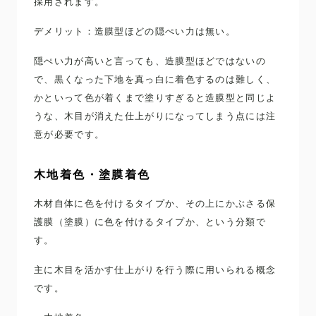
採用されます。
デメリット：造膜型ほどの隠ぺい力は無い。
隠ぺい力が高いと言っても、造膜型ほどではないの
で、黒くなった下地を真っ白に着色するのは難しく、
かといって色が着くまで塗りすぎると造膜型と同じよ
うな、木目が消えた仕上がりになってしまう点には注
意が必要です。
木地着色・塗膜着色
木材自体に色を付けるタイプか、その上にかぶさる保
護膜（塗膜）に色を付けるタイプか、という分類で
す。
主に木目を活かす仕上がりを行う際に用いられる概念
です。