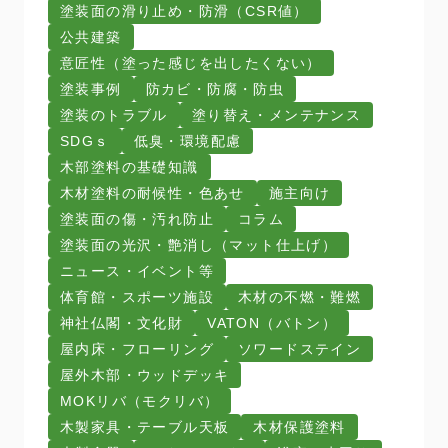
塗装面の滑り止め・防滑（CSR値）
公共建築
意匠性（塗った感じを出したくない）
塗装事例
防カビ・防腐・防虫
塗装のトラブル
塗り替え・メンテナンス
SDGｓ
低臭・環境配慮
木部塗料の基礎知識
木材塗料の耐候性・色あせ
施主向け
塗装面の傷・汚れ防止
コラム
塗装面の光沢・艶消し（マット仕上げ）
ニュース・イベント等
体育館・スポーツ施設
木材の不燃・難燃
神社仏閣・文化財
VATON（バトン）
屋内床・フローリング
ソワードステイン
屋外木部・ウッドデッキ
MOKリバ（モクリバ）
木製家具・テーブル天板
木材保護塗料