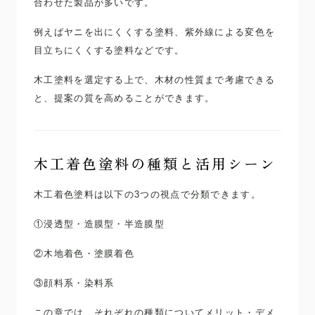
合わせた製品が多いです。
例えばヤニを出にくくする塗料、紫外線による変色を
目立ちにくくする塗料などです。
木工塗料を選定する上で、木材の性質まで考慮できる
と、提案の質を高めることができます。
木工着色塗料の種類と活用シーン
木工着色塗料は以下の3つの視点で分類できます。
①浸透型・造膜型・半造膜型
②木地着色・塗膜着色
③顔料系・染料系
この章では、それぞれの種類についてメリット・デメ