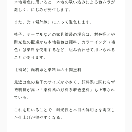
木地着色に用いると、木地の吸い込みによる色ムラが
激しく、にじみが発生します。
また、光（紫外線）によって退色します。
椅子、テーブルなどの家具塗装の場合は、材色揃えや
耐光性の配慮から木地着色は顔料、カラーイング（補
色）は染料を使用するなど、組み合わせて用いられる
ことがあります。
【補足】顔料系と染料系の中間塗料
最近は色の粒子のサイズが小さく、顔料系に関わらず
透明度が高い「染料風の顔料系着色塗料」も上市され
ている。
これを用いることで、耐光性と木目の鮮明さを両立し
た仕上げが得やすくなる。