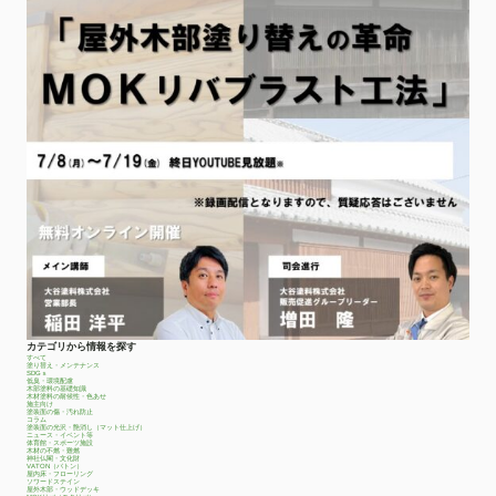
カテゴリから情報を探す
すべて
塗り替え・メンテナンス
SDGｓ
低臭・環境配慮
木部塗料の基礎知識
木材塗料の耐候性・色あせ
施主向け
塗装面の傷・汚れ防止
コラム
塗装面の光沢・艶消し（マット仕上げ）
ニュース・イベント等
体育館・スポーツ施設
木材の不燃・難燃
神社仏閣・文化財
VATON（バトン）
屋内床・フローリング
ソワードステイン
屋外木部・ウッドデッキ