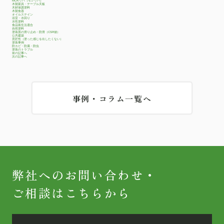
MOKリバ（モクリバ）
木製家具・テーブル天板
木材保護塗料
木製食器
オイルステイン
浴室・水回り
水性塗料
食品衛生法適合
自然塗料
塗装面の滑り止め・防滑（CSR値）
公共建築
意匠性（塗った感じを出したくない）
塗装事例
防カビ・防腐・防虫
塗装のトラブル
前の記事へ
次の記事へ
事例・コラム一覧へ
弊社へのお問い合わせ・
ご相談はこちらから